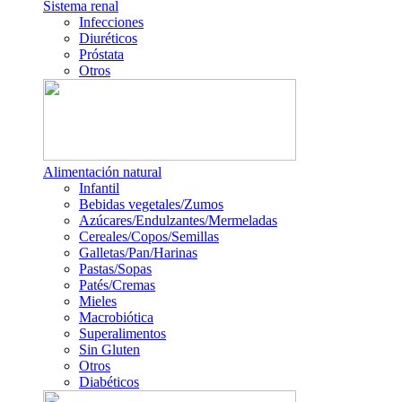
Sistema renal
Infecciones
Diuréticos
Próstata
Otros
Alimentación natural
Infantil
Bebidas vegetales/Zumos
Azúcares/Endulzantes/Mermeladas
Cereales/Copos/Semillas
Galletas/Pan/Harinas
Pastas/Sopas
Patés/Cremas
Mieles
Macrobiótica
Superalimentos
Sin Gluten
Otros
Diabéticos