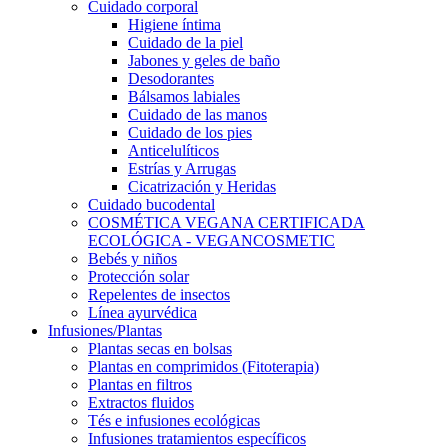
Cuidado corporal
Higiene íntima
Cuidado de la piel
Jabones y geles de baño
Desodorantes
Bálsamos labiales
Cuidado de las manos
Cuidado de los pies
Anticelulíticos
Estrías y Arrugas
Cicatrización y Heridas
Cuidado bucodental
COSMÉTICA VEGANA CERTIFICADA
ECOLÓGICA - VEGANCOSMETIC
Bebés y niños
Protección solar
Repelentes de insectos
Línea ayurvédica
Infusiones/Plantas
Plantas secas en bolsas
Plantas en comprimidos (Fitoterapia)
Plantas en filtros
Extractos fluidos
Tés e infusiones ecológicas
Infusiones tratamientos específicos