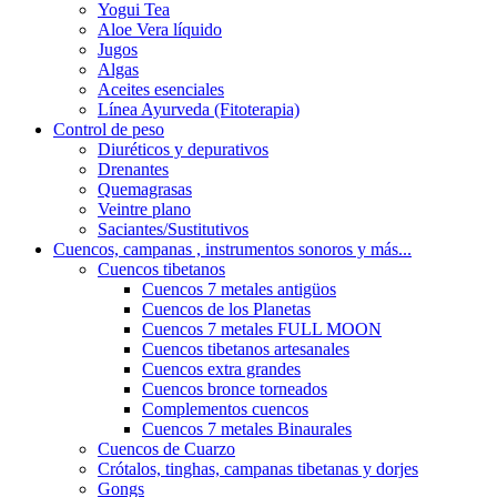
Yogui Tea
Aloe Vera líquido
Jugos
Algas
Aceites esenciales
Línea Ayurveda (Fitoterapia)
Control de peso
Diuréticos y depurativos
Drenantes
Quemagrasas
Veintre plano
Saciantes/Sustitutivos
Cuencos, campanas , instrumentos sonoros y más...
Cuencos tibetanos
Cuencos 7 metales antigüos
Cuencos de los Planetas
Cuencos 7 metales FULL MOON
Cuencos tibetanos artesanales
Cuencos extra grandes
Cuencos bronce torneados
Complementos cuencos
Cuencos 7 metales Binaurales
Cuencos de Cuarzo
Crótalos, tinghas, campanas tibetanas y dorjes
Gongs