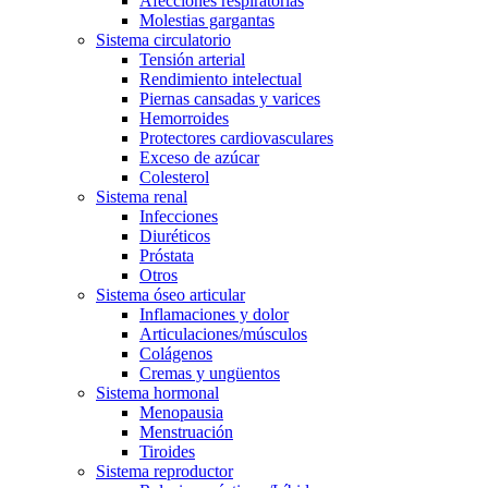
Afecciones respiratorias
Molestias gargantas
Sistema circulatorio
Tensión arterial
Rendimiento intelectual
Piernas cansadas y varices
Hemorroides
Protectores cardiovasculares
Exceso de azúcar
Colesterol
Sistema renal
Infecciones
Diuréticos
Próstata
Otros
Sistema óseo articular
Inflamaciones y dolor
Articulaciones/músculos
Colágenos
Cremas y ungüentos
Sistema hormonal
Menopausia
Menstruación
Tiroides
Sistema reproductor