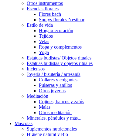
Otros instrumentos
Esencias florales
Flores bach
Sprays florales Nestinar
Estilo de vida
Hogar/decoración
Tejidos
Velas
Ropa y complementos
Yoga
Estatuas budistas/ Objetos rituales
Estatuas budistas y objetos rituales
Inciensos
Joyería / bisutería / artesanía
Collares y colgantes
Pulseras y anillos
Otros joyerias
Meditación
Cojines, bancos y zafús
Malas
Otros meditación
Minerales, péndulos y más...
Mascotas
Suplementos nutricionales
Higiene natural y Bio