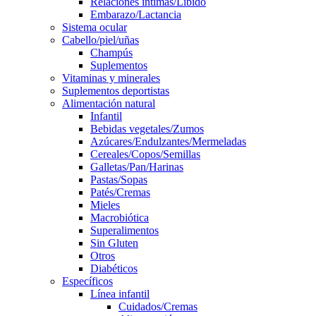
Relaciones íntimas/Líbido
Embarazo/Lactancia
Sistema ocular
Cabello/piel/uñas
Champús
Suplementos
Vitaminas y minerales
Suplementos deportistas
Alimentación natural
Infantil
Bebidas vegetales/Zumos
Azúcares/Endulzantes/Mermeladas
Cereales/Copos/Semillas
Galletas/Pan/Harinas
Pastas/Sopas
Patés/Cremas
Mieles
Macrobiótica
Superalimentos
Sin Gluten
Otros
Diabéticos
Específicos
Línea infantil
Cuidados/Cremas