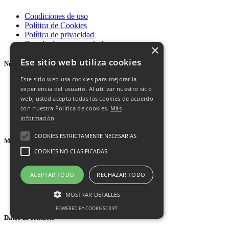
Condiciones de uso
Política de Cookies
Política de privacidad
Devoluciones y reembolsos
×
Ese sitio web utiliza cookies
Nuevos productos
Este sitio web usa cookies para mejorar la
Ofertas
experiencia del usuario. Al utilizar nuestro sitio
Novedades
web, usted acepta todas las cookies de acuerdo
Los más vendidos
con nuestra Política de cookies.
Más
Brands
información
Proveedores
COOKIES ESTRICTAMENTE NECESARIAS
Mi cuenta
COOKIES NO CLASIFICADAS
Iniciar sesión
Mi cuenta
ACEPTAR TODO
RECHAZAR TODO
Datos personales
Historial de pedidos
MOSTRAR DETALLES
Direcciones
POWERED BY COOKIESCRIPT
Datos de contacto